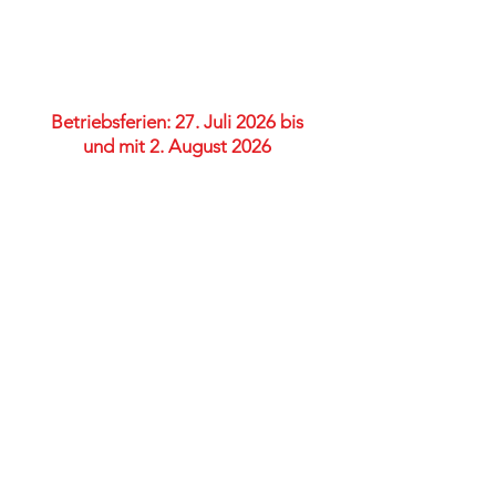
Wila | Telefon
+41 (0)58 510 88
38
|
info@woca.swiss
Unsere Öffnungszeiten: Mo-Do
07.30 - 12.00
/
13.00 - 17.00
Fr
07.30 - 12.00
/
13.00 - 16.00
Betriebsferien: 27. Juli 2026 bis
und mit 2. August 2026
Impressum
Datenschutz