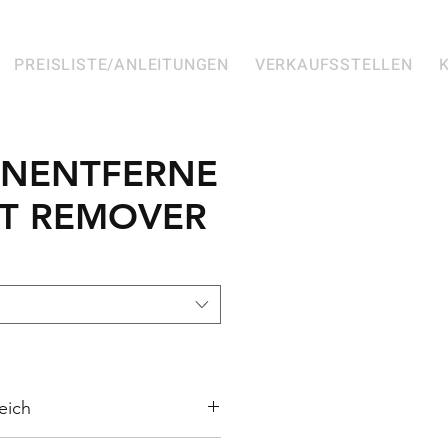
PREISLISTE/ANLEITUNGEN
VERKAUFSSTELLEN
ENENTFERNE
OT REMOVER
eich
seifte, geölte oder gewachste 