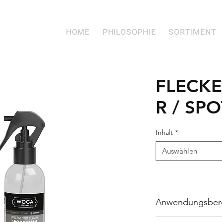
HOME
PHILOSOPHIE
SORTIMENT
FLECK
R / SP
Inhalt
*
Auswählen
Anwendungsber
Für unbehandelte, ge