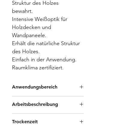
Struktur des Holzes
bewahrt.
Intensive Weißoptik für 
Holzdecken und 
Wandpaneele.
Erhält die natürliche Struktur 
des Holzes.
Einfach in der Anwendung.
Raumklima zertifiziert.
Anwendungsbereich
Zum Aufhellen von rohen oder 
Arbeitsbeschreibung
lackierten Paneelen, Türen und 
Türrahmen aller Art. Aus Weichholz 
Vorbereitung
oder hellen Holzarten. Panel White 
Trockenzeit
wird im Innenbereich für 
Das Holz muss sauber, tro-c­ken und 
unbehandeltes und lackiertes 
Trockenzeit: 2-3 Stunden bei 20°C