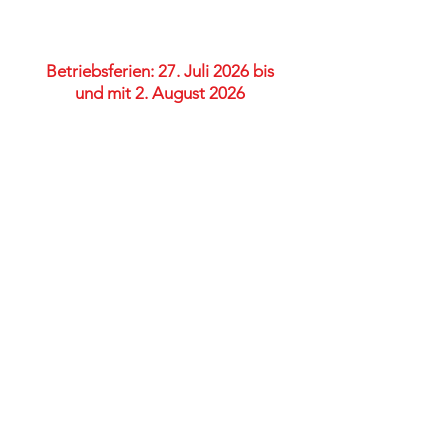
Unsere Öffnungszeiten: Mo-Do
07.30 - 12.00
/
13.00 - 17.00
Fr
07.30 - 12.00
/
13.00 - 16.00
Betriebsferien: 27. Juli 2026 bis
und mit 2. August 2026
Impressum
Datenschutz