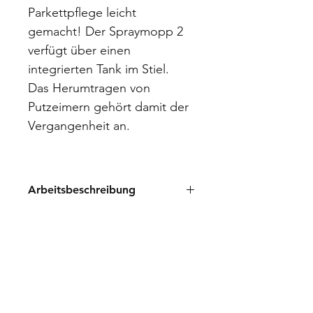
Parkettpflege leicht 
gemacht! Der Spraymopp 2 
verfügt über einen 
integrierten Tank im Stiel. 
Das Herumtragen von 
Putzeimern gehört damit der 
Vergangenheit an.
Arbeitsbeschreibung
So einfach gehts:
1. in der Flasche die Seife anmischen
2. Den Deckel am Stielende öffnen 
WOCA Schweiz GmbH |
und den Tank mit der Flasche 
Huebwiesstrasse 11 | CH-8492
befüllen
Wila | Telefon
+41 (0)58 510 88
3. Bei Druck au das Stielende löst 
38
|
info@woca.swiss
der Srpühmechanismus aus.